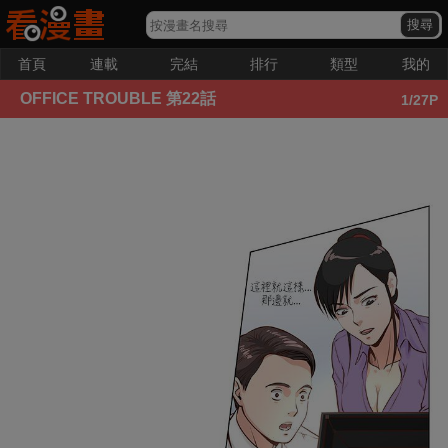
首頁
連載
完結
排行
類型
我的
OFFICE TROUBLE
第22話
1
/27P