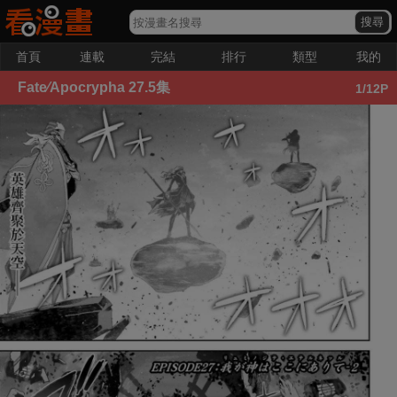
首頁
連載
完結
排行
類型
我的
Fate∕Apocrypha
27.5集
1
/12P