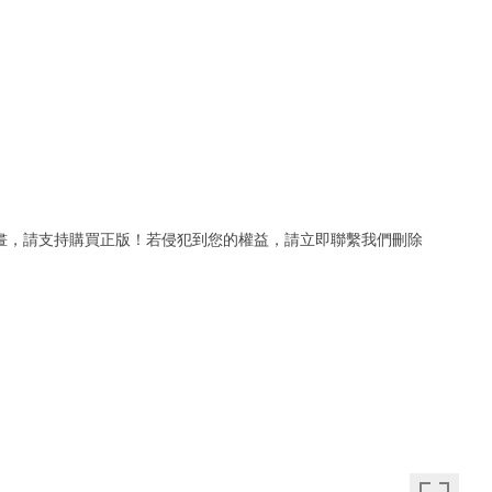
若喜歡漫畫，請支持購買正版！若侵犯到您的權益，請立即聯繫我們刪除