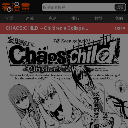
首頁
連載
完結
排行
類型
我的
CHAOS;CHILD ～Children s Collapse～
Collapse 007集
1
/24P