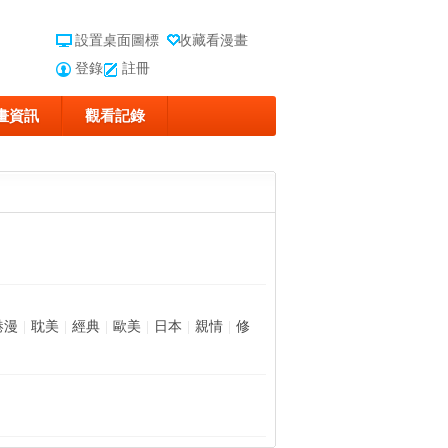
設置桌面圖標
收藏看漫畫
登錄
註冊
畫資訊
觀看記錄
港漫
|
耽美
|
經典
|
歐美
|
日本
|
親情
|
修