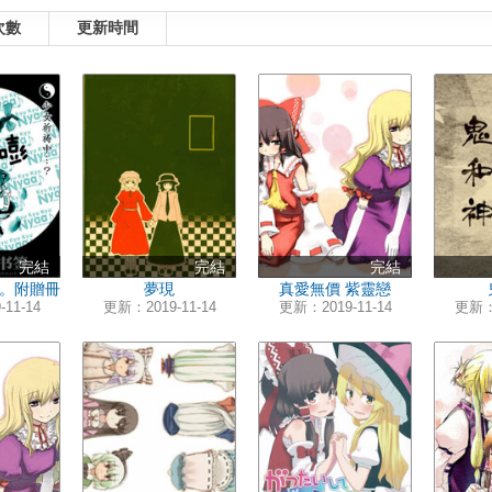
次數
更新時間
完結
完結
完結
。附贈冊
夢現
真愛無價 紫靈戀
11-14
更新：2019-11-14
更新：2019-11-14
更新：2