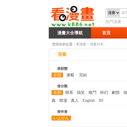
熱門漫畫：
侶游戲
漫畫大全導航
首頁
您現在的位置：
看漫畫
>
漫畫列表
漫畫
按狀態
全部
|
連載
|
完結
按分類
全部
|
萌系
|
搞笑
|
格鬥
|
科幻
|
劇情
|
真
|
韓漫
|
真人
|
English
|
3D
按作者
いよかん