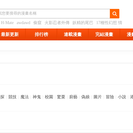
H-Mate
awdawd
偷窺
火影忍者外傳
妖精的尾巴
17種性幻想 情
最新更新
排行榜
連載漫畫
完結漫畫
漫
偵探
|
競技
|
魔法
|
神鬼
|
校園
|
驚栗
|
廚藝
|
偽娘
|
圖片
|
冒險
|
小說
|