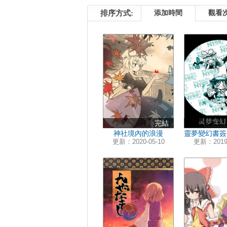
排序方式:
添加時間
觀看
完結
神社境內的浪漫
靈夢變幻書簽
更新：2020-05-10
更新：2019-
子