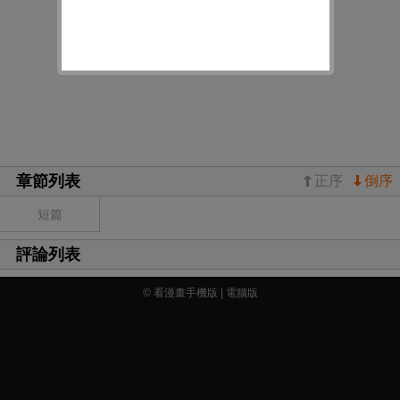
章節列表
正序
倒序
短篇
評論列表
© 看漫畫手機版 |
電腦版