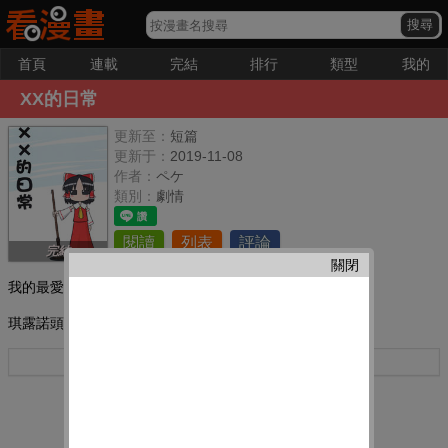
首頁
連載
完結
排行
類型
我的
XX的日常
更新至：
短篇
更新于：
2019-11-08
作者：
ペケ
類別：
劇情
閱讀
列表
評論
完結
關閉
我的最愛：
琪露諾頭上長蘑菇了?到底是怎么回事?
更多