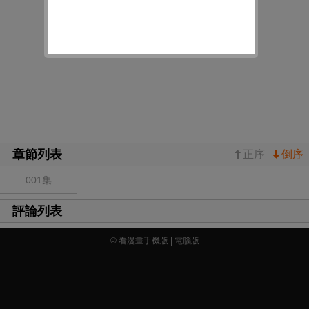
章節列表
正序
倒序
001集
評論列表
© 看漫畫手機版 |
電腦版