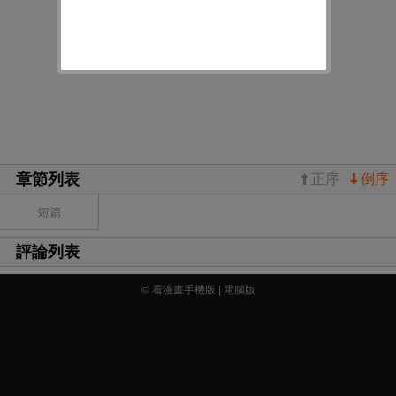
章節列表
正序
倒序
短篇
評論列表
© 看漫畫手機版 |
電腦版