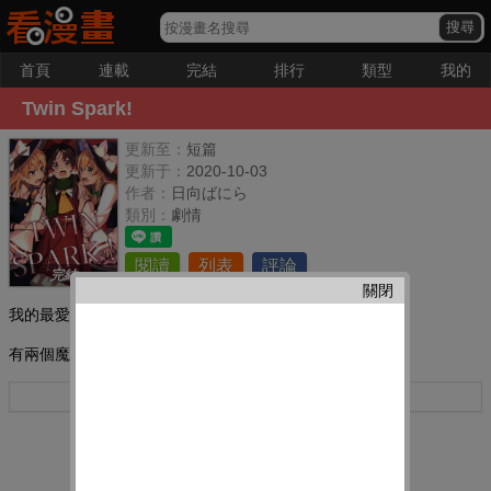
首頁
連載
完結
排行
類型
我的
Twin Spark!
更新至：
短篇
更新于：
2020-10-03
作者：
日向ばにら
類別：
劇情
閱讀
列表
評論
完結
關閉
我的最愛：
有兩個魔理沙？！
更多