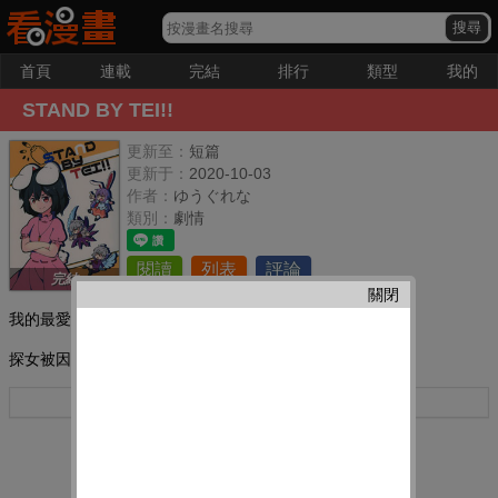
首頁
連載
完結
排行
類型
我的
STAND BY TEI!!
更新至：
短篇
更新于：
2020-10-03
作者：
ゆうぐれな
類別：
劇情
閱讀
列表
評論
完結
關閉
我的最愛：
探女被因幡帝惡作劇了！
更多