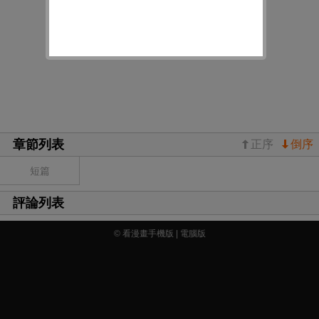
章節列表
正序
倒序
短篇
評論列表
© 看漫畫手機版 |
電腦版