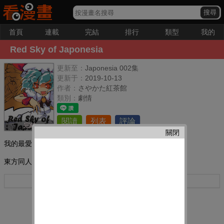
首頁
連載
完結
排行
類型
我的
Red Sky of Japonesia
更新至：
Japonesia 002集
更新于：
2019-10-13
作者：
さやかた紅茶館
類別：
劇情
閱讀
列表
評論
完結
關閉
我的最愛：
東方同人漫畫
更多