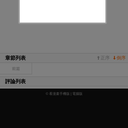
章節列表
正序
倒序
前篇
評論列表
© 看漫畫手機版 |
電腦版