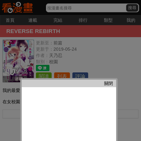
首頁
連載
完結
排行
類型
我的
REVERSE REBIRTH
更新至：
前篇
更新于：
2019-05-24
作者：
天乃忍
類別：
校園
閱讀
列表
評論
連載
關閉
我的最愛：
在女校園里發生的秘密戀愛物語！
更多