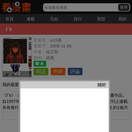
首頁
連載
完結
排行
類型
我的
I`s
更新至：
is15卷
更新于：
2008-11-06
作者：
桂正和
類別：
經典
閱讀
列表
評論
連載
我的最愛：
關閉
《I"s》（日文：アイズ）是日本知名漫畫家桂正和的愛情漫畫作品。
自1997年（第19期）至2000年（第24期）間在少年Jump周刊上連載,
并有發行單行本全套共15集。2005年12月開始發行OVA動畫,約1個月
左右出一集,到2006年6月23日已出售了最后的第6集。 <br><br><br>
更多
《I"s》是桂正和大神地又一力作,是一部更加接近高橋留美子地
《一刻公寓》地生活白描作品,雖然麗人環繞地情節有失現實但情真意