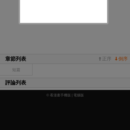
章節列表
正序
倒序
短篇
評論列表
© 看漫畫手機版 |
電腦版