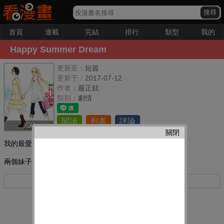
首頁
連載
完結
排行
類型
我的
Happy Summer Dream
更新至：
短篇
更新于：
2017-07-12
作者：
嚴正鉉
類別：
劇情
閱讀
列表
評論
完結
關閉
我的最愛：
兩個妹子玩耍的一天
更多