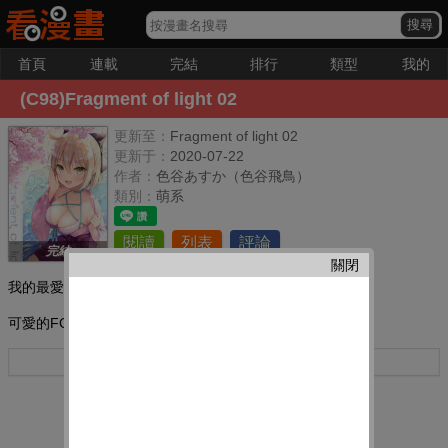
首頁
連載
完結
排行
類型
我的
(C98)Fragment of light 02
更新至：
Fragment of light 02
更新于：
2020-07-22
作者：
色谷あすか（色谷飛鳥）
類別：
萌系
閱讀
列表
評論
完結
關閉
我的最愛：
可愛的FGO女孩,阿福不算。
更多