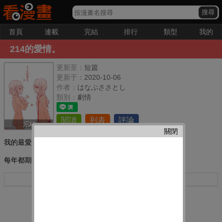
首頁
連載
完結
排行
類型
我的
214的愛情。
更新至：
短篇
更新于：
2020-10-06
作者：
はなぶささとし
類別：
劇情
閱讀
列表
評論
完結
關閉
我的最愛：
每年都期待情人節的那天
更多