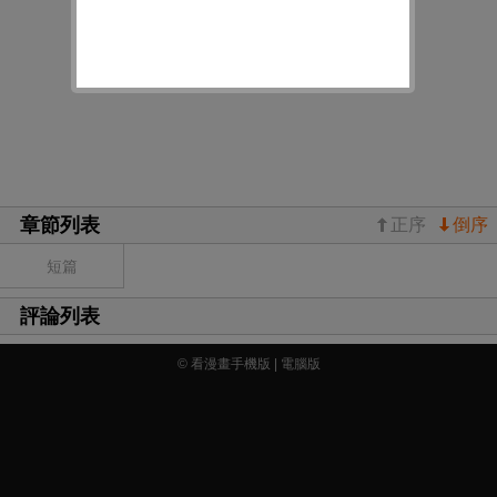
章節列表
正序
倒序
短篇
評論列表
© 看漫畫手機版 |
電腦版