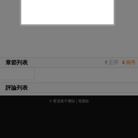
章節列表
正序
倒序
評論列表
© 看漫畫手機版 |
電腦版