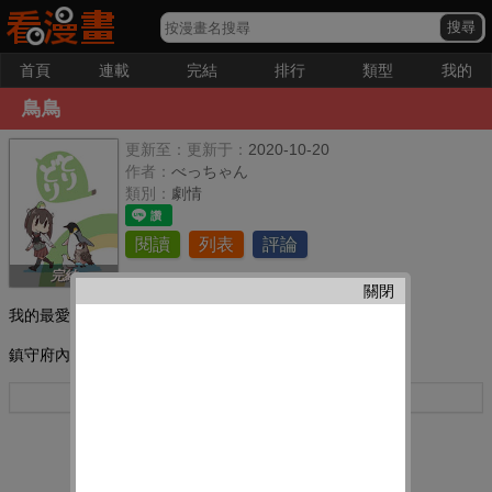
首頁
連載
完結
排行
類型
我的
鳥鳥
更新至：
更新于：
2020-10-20
作者：
べっちゃん
類別：
劇情
閱讀
列表
評論
完結
關閉
我的最愛：
鎮守府內鳥兒們的故事
更多