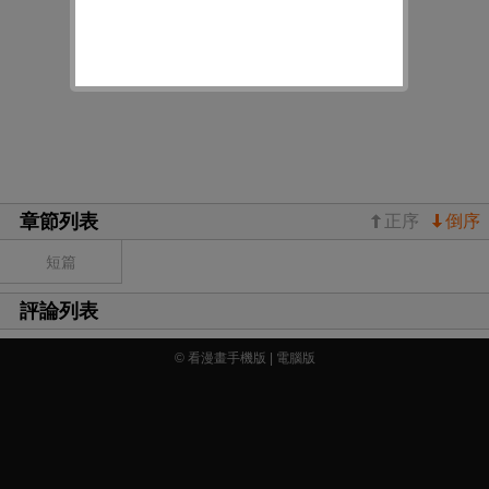
章節列表
正序
倒序
短篇
評論列表
© 看漫畫手機版 |
電腦版