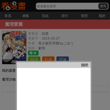
首頁
連載
完結
排行
類型
我的
魔理愛麗
更新至：
短篇
更新于：
2019-10-27
作者：
青き貓耳帝國/ねこゆう
類別：
劇情
閱讀
列表
評論
完結
關閉
我的最愛：
魔理沙她們歡樂趣事！
更多