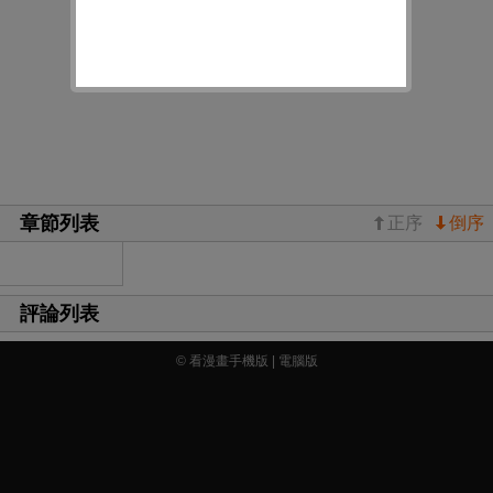
章節列表
正序
倒序
評論列表
© 看漫畫手機版 |
電腦版