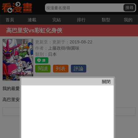
首頁
連載
完結
排行
類型
我的
高巴里安vs彩虹化身俠
更新至：
更新于：
2019-08-22
作者：
上藤政樹/御園味
類別：
日本
閱讀
列表
評論
完結
關閉
我的最愛：
高巴里安vs彩虹化身俠。
更多