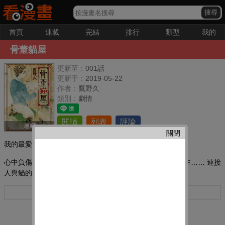
首頁
連載
完結
排行
類型
我的
骨董貓屋
更新至：
001話
更新于：
2019-05-22
作者：
鷹野久
類別：
劇情
閱讀
列表
評論
連載
關閉
我的最愛：
心中負傷的少女偶然路過古董店 里面有一只會說話的貓,店主…… 連接
人與貓的羈絆的稍微不可思議的故事!
更多