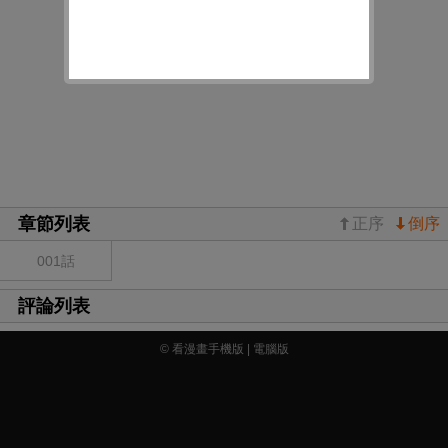
章節列表
正序
倒序
001話
評論列表
© 看漫畫手機版 |
電腦版