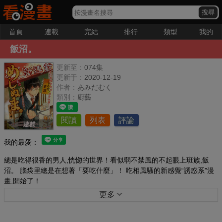
首頁
連載
完結
排行
類型
我的
飯沼。
更新至：
074集
更新于：
2020-12-19
作者：
あみだむく
類別：
廚藝
閱讀
列表
評論
連載
我的最愛：
總是吃得很香的男人,恍惚的世界！看似弱不禁風的不起眼上班族,飯
沼。 腦袋里總是在想著「要吃什麼」！ 吃相風騷的新感覺“誘惑系”漫
畫,開始了！
更多