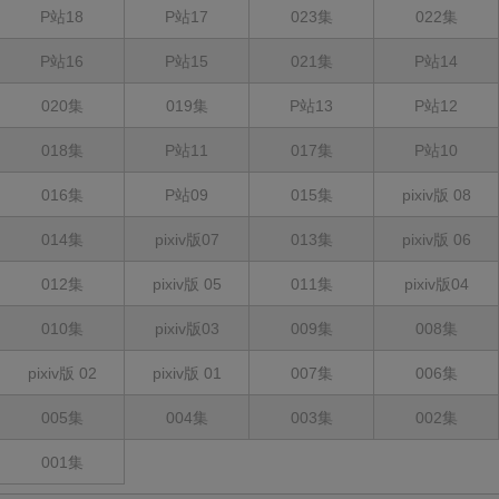
P站18
P站17
023集
022集
P站16
P站15
021集
P站14
020集
019集
P站13
P站12
018集
P站11
017集
P站10
016集
P站09
015集
pixiv版 08
014集
pixiv版07
013集
pixiv版 06
012集
pixiv版 05
011集
pixiv版04
010集
pixiv版03
009集
008集
pixiv版 02
pixiv版 01
007集
006集
005集
004集
003集
002集
001集