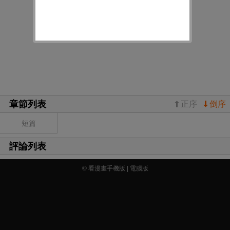
章節列表
正序
倒序
短篇
評論列表
© 看漫畫手機版 |
電腦版