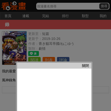
首頁
連載
完結
排行
類型
我的
錄
更新至：
短篇
更新于：
2019-10-26
作者：
青き貓耳帝國/ねこゆう
類別：
劇情
閱讀
列表
評論
完結
關閉
我的最愛：
風神錄角色的歡樂向四格第三彈
更多