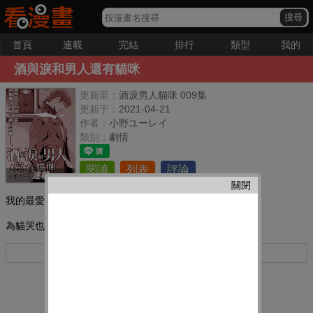
首頁
連載
完結
排行
類型
我的
酒與淚和男人還有貓咪
更新至：
酒淚男人貓咪 009集
更新于：
2021-04-21
作者：
小野ユーレイ
類別：
劇情
閱讀
列表
評論
連載
關閉
我的最愛：
為貓哭也為貓笑為貓癡迷的男人們的故事
更多