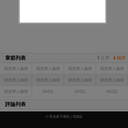
章節列表
正序
倒序
酒淚男人貓咪
酒淚男人貓咪
酒淚男人貓咪
酒淚男人貓咪
酒淚男人貓咪
009集
酒淚男人貓咪
008集
酒淚男人貓咪
007集
酒淚男人貓咪
006集
酒淚男人貓咪
005集
004話
003話
002話
001話
評論列表
© 看漫畫手機版 |
電腦版