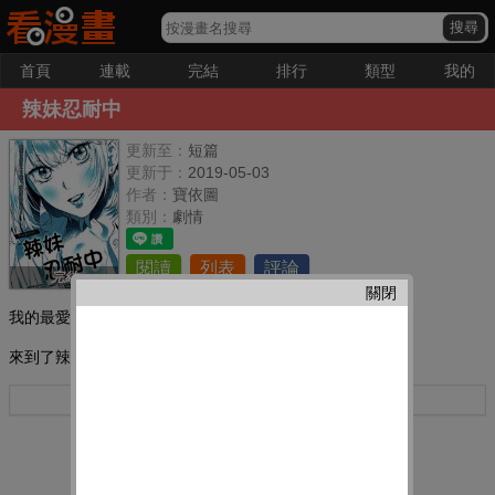
首頁
連載
完結
排行
類型
我的
辣妹忍耐中
更新至：
短篇
更新于：
2019-05-03
作者：
寶依圖
類別：
劇情
閱讀
列表
評論
完結
關閉
我的最愛：
來到了辣妹女友的家,可是她好像一直在忍耐……
更多