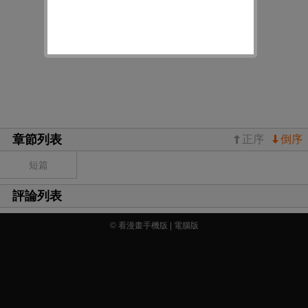
章節列表
正序
倒序
短篇
評論列表
© 看漫畫手機版 |
電腦版