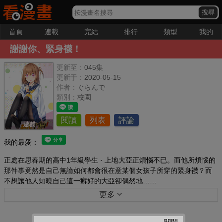
首頁
連載
完結
排行
類型
我的
謝謝你、緊身襪！
更新至：
045集
更新于：
2020-05-15
作者：
ぐらんで
類別：
校園
閱讀
列表
評論
連載
我的最愛：
正處在思春期的高中1年級學生 · 上地大亞正煩惱不已。而他所煩惱的
那件事竟然是自己無論如何都會很在意某個女孩子所穿的緊身襪？而
不想讓他人知曉自己這一癖好的大亞卻偶然地……
更多
關閉