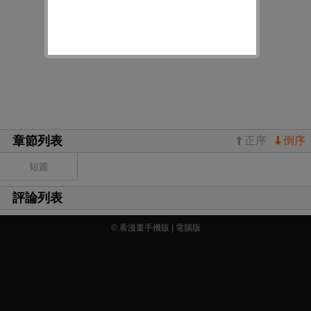
章節列表
正序
倒序
短篇
評論列表
© 看漫畫手機版 |
電腦版