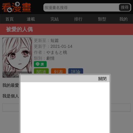
首頁
連載
完結
排行
類型
我的
被愛的人偶
更新至：
短篇
更新于：
2021-01-14
作者：
やまもと桃
類別：
劇情
閱讀
列表
評論
完結
關閉
我的最愛：
我是個人偶,想要再次感受主人的溫暖
更多