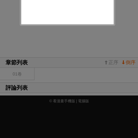
章節列表
正序
倒序
01卷
評論列表
© 看漫畫手機版 |
電腦版