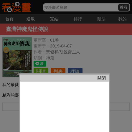
首頁
連載
完結
排行
類型
我的
臺灣神魔鬼怪傳說
更新至：
01卷
更新于：
2019-04-07
作者：
黃健和/胡說齋主人
類別：
神鬼
閱讀
列表
評論
完結
關閉
我的最愛：
精彩的臺灣的神魔鬼怪小說
更多