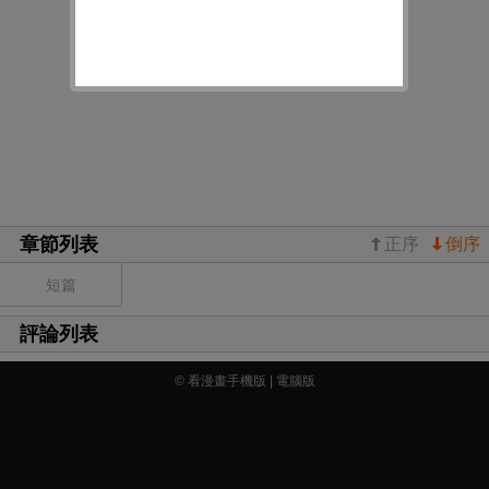
章節列表
正序
倒序
短篇
評論列表
© 看漫畫手機版 |
電腦版