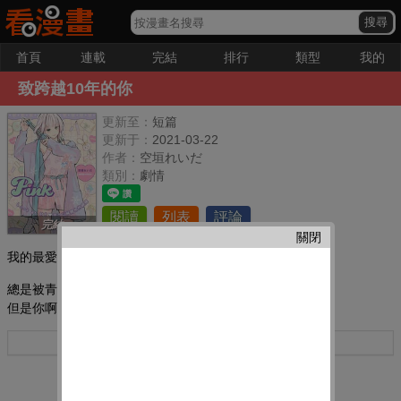
首頁
連載
完結
排行
類型
我的
致跨越10年的你
更新至：
短篇
更新于：
2021-03-22
作者：
空垣れいだ
類別：
劇情
閱讀
列表
評論
完結
關閉
我的最愛：
總是被青梅竹馬佐和耍得團團轉,
但是你啊,快點察覺我的心意啊——
更多