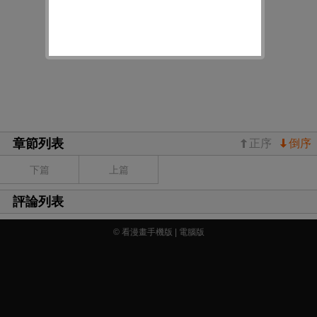
章節列表
正序
倒序
下篇
上篇
評論列表
© 看漫畫手機版 |
電腦版