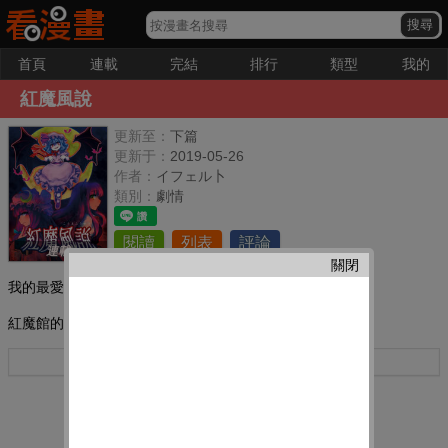
首頁
連載
完結
排行
類型
我的
紅魔風說
更新至：
下篇
更新于：
2019-05-26
作者：
イフェル卜
類別：
劇情
閱讀
列表
評論
連載
關閉
我的最愛：
紅魔館的日常(?)
更多