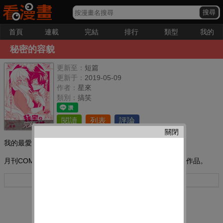
首頁
連載
完結
排行
類型
我的
秘密的容貌
更新至：
短篇
更新于：
2019-05-09
作者：
星來
類別：
搞笑
閱讀
列表
評論
完結
關閉
我的最愛：
月刊COMIC ZENON 2016年7月號「PUSH！」第66彈短篇作品。
更多