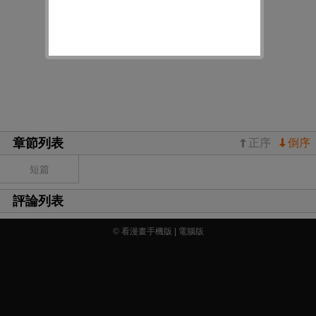
章節列表
正序
倒序
短篇
評論列表
© 看漫畫手機版 |
電腦版