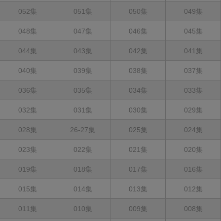
052集
051集
050集
049集
048集
047集
046集
045集
044集
043集
042集
041集
040集
039集
038集
037集
036集
035集
034集
033集
032集
031集
030集
029集
028集
26-27集
025集
024集
023集
022集
021集
020集
019集
018集
017集
016集
015集
014集
013集
012集
011集
010集
009集
008集