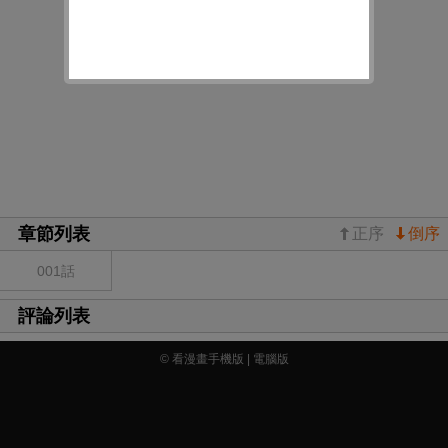
章節列表
正序
倒序
001話
評論列表
© 看漫畫手機版 |
電腦版