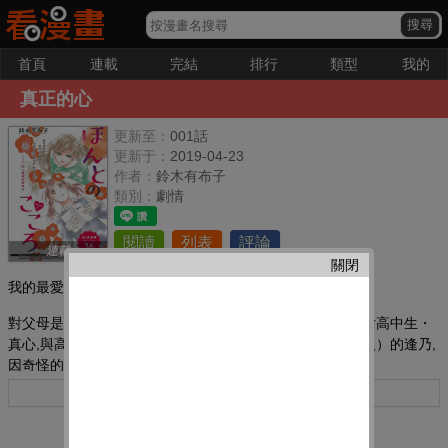
首頁
連載
完結
排行
類型
我的
真正的心
更新至：
001話
更新于：
2019-04-23
作者：
鈴木有布子
類別：
劇情
閱讀
列表
評論
連載
關閉
我的最愛：
對父母是藝術家,自己卻沒有任何特技或才能而感到糾結的女高中生・
真心,與高學歷美人、在大企業上班且才色兼備（然而是怪人）的逢乃,
因奇怪的緣分邂逅,然后成長、煩惱、戀愛的故事。
更多