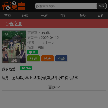
首頁
連載
完結
排行
類型
我的
百合之夏
更新至：
080集
更新于：
2020-04-12
作者：
もちオーレ
類別：
劇情
閱讀
列表
評論
連載
我的最愛：
這是一篇某座小島上,某座小鎮里,某件小民宿的故事……
更多