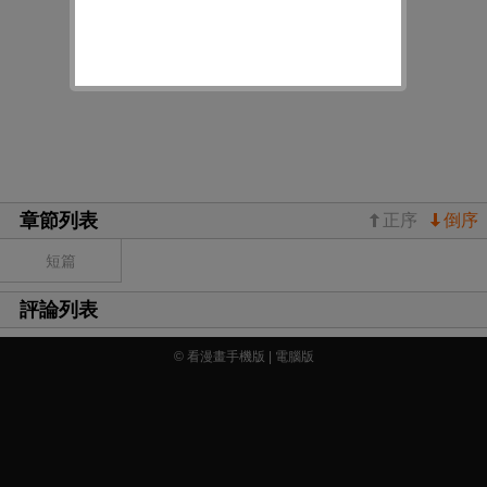
章節列表
正序
倒序
短篇
評論列表
© 看漫畫手機版 |
電腦版