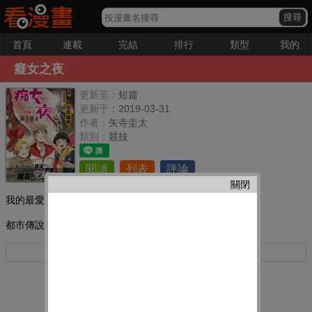
首頁
連載
完結
排行
類型
我的
癡女之夜
更新至：
短篇
更新于：
2019-03-31
作者：
矢寺圭太
類別：
競技
閱讀
列表
評論
完結
關閉
我的最愛：
都市傳說的真實與不起眼我們的青春,就在今夜炸裂！
更多