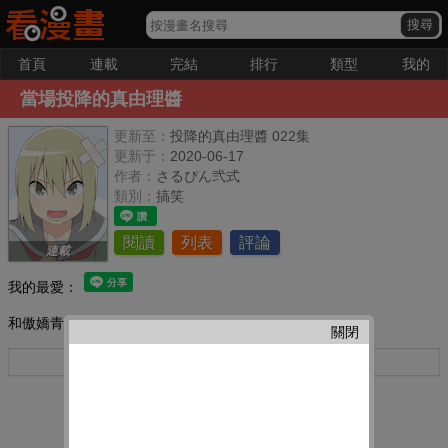
首頁
連載
完結
排行
類型
我的
當場投降的真由理醬
更新至：
投降的真由理醬 022集
更新于：
2020-06-17
作者：
さるぴん弐式
類別：
搞笑
閱讀
列表
評論
連載
我的最愛：
和傲嬌青梅竹馬的日常
關閉
更多