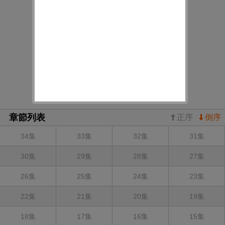
章節列表
正序
倒序
34集
33集
32集
31集
30集
29集
28集
27集
26集
25集
24集
23集
22集
21集
20集
19集
18集
17集
16集
15集