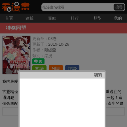
首頁
連載
完結
排行
類型
我的
特務同盟
更新至：
03卷
更新于：
2019-10-26
作者：
飄緹亞
類別：
港漫
閱讀
列表
評論
連載
關閉
我的最愛：
古靈精怪的少女、和正義感十足的熱血女警、再加上背負沉重過往的
通緝犯…各方面都有著明顯差異的他們,卻因緣際會的走到了一起！這
個毫無配合度可言的組合,在共同面對犯罪份子時,彼此之間所產生的是
信賴感？還是…？
更多