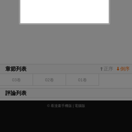
章節列表
正序
倒序
03卷
02卷
01卷
評論列表
© 看漫畫手機版 |
電腦版