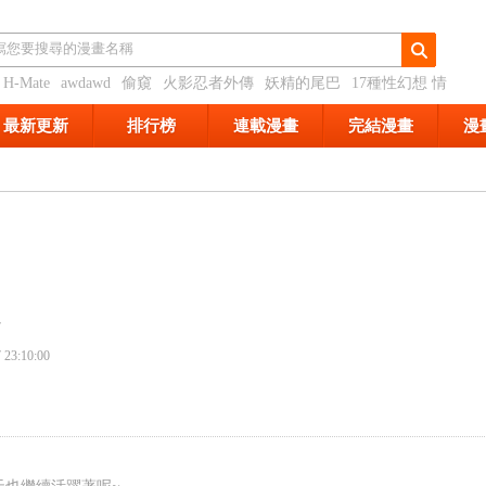
H-Mate
awdawd
偷窺
火影忍者外傳
妖精的尾巴
17種性幻想 情
最新更新
排行榜
連載漫畫
完結漫畫
漫
7
 23:10:00