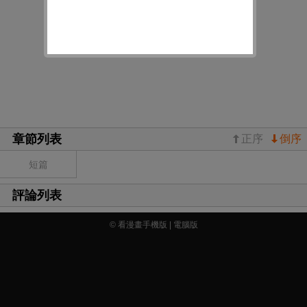
章節列表
正序
倒序
短篇
評論列表
© 看漫畫手機版 |
電腦版