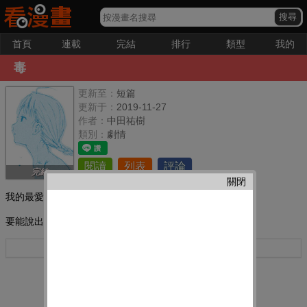
首頁
連載
完結
排行
類型
我的
毒
更新至：
短篇
更新于：
2019-11-27
作者：
中田祐樹
類別：
劇情
閱讀
列表
評論
完結
關閉
我的最愛：
要能說出自己將來的夢想。
更多