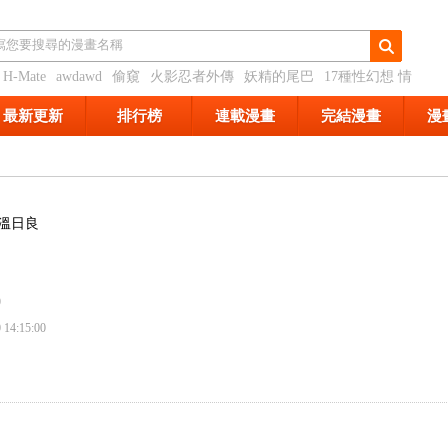
H-Mate
awdawd
偷窺
火影忍者外傳
妖精的尾巴
17種性幻想 情
最新更新
排行榜
連載漫畫
完結漫畫
漫
溫日良
9
 14:15:00