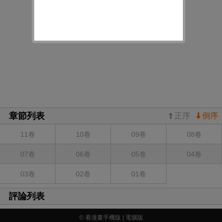
女·天海玲菜登門造訪。她的目的是……「想跟阿川先生接吻」！？
繼在日本被拍成電視劇集的大受歡迎之作《丘比特的惡作劇 虹玉》后,
「匪夷所思,卻又現實得令人難過的戀愛故事」第2炮展開序幕！
——那么,要吻下去嗎？
相較第一部的故事《丘比特的惡作劇～虹玉～》,這部《丘比特的惡作
劇II～Cherry Syndrome～》更像是個惡作劇,三位主角都想好好談一場
戀愛卻被卷入這種離奇事件,于是麻生沙也子必須忍受男友每天和loli接
吻,阿川宗則必須更為在意女友的臉色,天海玲菜不但不能像喜歡的人告
白而且必須和不喜歡的人接吻。雖然目前還看不出這一部的主題是什
么,但應該不是第一部的“找尋真愛”了。
還有一點也是可以確定的,就是這篇《Cherry Syndrome》不會像《虹
玉》那樣被拍真人版了,因為,其實這部漫畫里是講過的,和loli接吻也是
章節列表
正序
倒序
犯罪的＾＿＾
11卷
10卷
09卷
08卷
07卷
06卷
05卷
04卷
03卷
02卷
01卷
評論列表
© 看漫畫手機版 |
電腦版