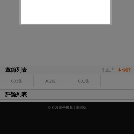
章節列表
正序
倒序
003集
002集
001集
評論列表
© 看漫畫手機版 |
電腦版