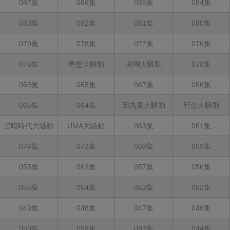
087集
086集
085集
084集
083集
082集
081集
080集
079集
078集
077集
076集
075集
夢想大騷動
揪團大騷動
070集
069集
068集
067集
066集
065集
064集
因為愛大騷動
邪念大騷動
黑暗時代大騷動
UMA大騷動
063集
061集
074集
073集
060集
059集
058集
062集
057集
056集
055集
054集
053集
052集
049集
048集
047集
046集
050集
098集
097集
044集