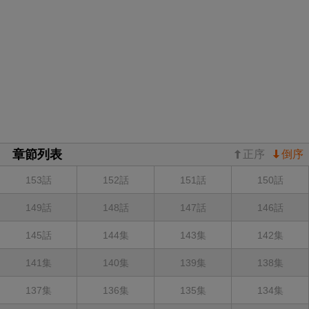
章節列表
正序
倒序
153話
152話
151話
150話
149話
148話
147話
146話
145話
144集
143集
142集
141集
140集
139集
138集
137集
136集
135集
134集