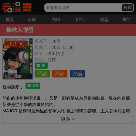
首頁
連載
完結
排行
類型
我的
棒球大聯盟
更新至：
78卷
更新于：
2011-11-08
作者：
滿田拓也
類別：
競技
閱讀
列表
評論
完結
我的最愛：
熱血的少年棒球漫畫。。又是一部有望成為長篇的動畫。現在的這部
新番是從小學的故事猹始的。
MAJOR,是棒球運動里的領軍人物,也是球隊的靈魂。主人公木村吾郎,
為了追尋身為職業棒球選手的父親的足跡,而一心要成為“第一”的道路
更多
充滿了艱辛。吾郎為了要成為MAJOR,一直在與生邊的伙伴共同努力
著……