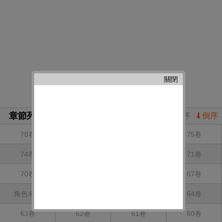
關閉
章節列表
正序
倒序
78卷
77卷
76卷
75卷
74卷
73卷
72卷
71卷
70卷
69卷
68卷
67卷
角色名鑒
66卷
65卷
64卷
63卷
62卷
61卷
60卷