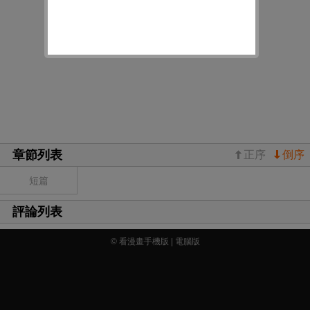
章節列表
正序
倒序
短篇
評論列表
© 看漫畫手機版 |
電腦版