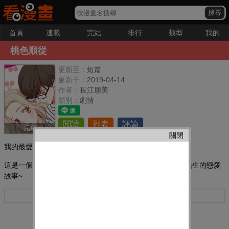
首頁
連載
完結
排行
類型
我的
桃色順從
更新至：
短篇
更新于：
2019-04-14
作者：
長江朋美
類別：
劇情
閱讀
列表
評論
完結
關閉
我的最愛：
這是一個未能逃離前男友陰影的栞奈,和栞奈繼父的弟弟涼先生的戀愛
故事~
更多