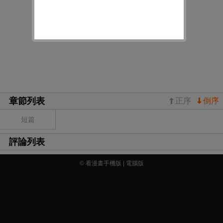
章節列表
正序
倒序
短篇
評論列表
© 看漫畫手機版 |
電腦版