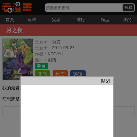
首頁
連載
完結
排行
類型
我的
月之夜
更新至：
短篇
更新于：
2019-09-27
作者：
KFC/YU
類別：
劇情
閱讀
列表
評論
完結
關閉
我的最愛：
幻想鄉是否真的存在呢?
更多