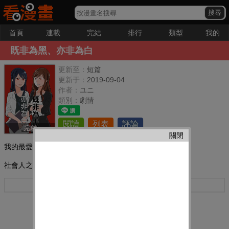
首頁
連載
完結
排行
類型
我的
既非為黑、亦非為白
更新至：
短篇
更新于：
2019-09-04
作者：
ユニ
類別：
劇情
閱讀
列表
評論
完結
關閉
我的最愛：
社會人之間有苦有甜的百合故事
更多