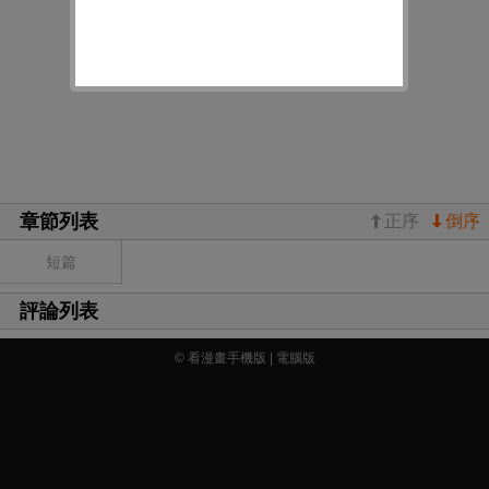
章節列表
正序
倒序
短篇
評論列表
© 看漫畫手機版 |
電腦版