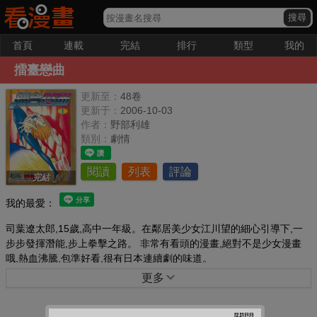
首頁
連載
完結
排行
類型
我的
擂臺戀曲
更新至：
48卷
更新于：
2006-10-03
作者：
野部利雄
類別：
劇情
閱讀
列表
評論
完結
我的最愛：
司葉遼太郎,15歲,高中一年級。在鄰居美少女江川望的細心引導下,一
步步發揮潛能,步上拳擊之路。 非常有看頭的漫畫,絕對不是少女漫畫
哦,熱血沸騰,包準好看,很有日本連續劇的味道。
更多
關閉