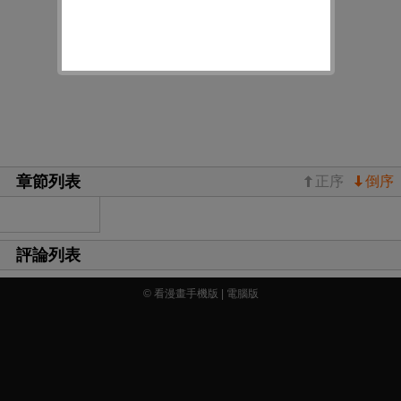
章節列表
正序
倒序
評論列表
© 看漫畫手機版 |
電腦版