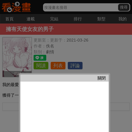
首頁
連載
完結
排行
類型
我的
擁有天使女友的男子
更新至：
更新于：
2021-03-26
作者：
佚名
類別：
劇情
閱讀
列表
評論
完結
關閉
我的最愛：
獲得了一只天使做女朋友,每天都在絕贊補魔。
更多