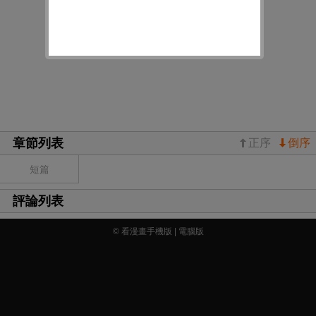
章節列表
正序
倒序
短篇
評論列表
© 看漫畫手機版 |
電腦版