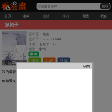
首頁
連載
完結
排行
類型
我的
掀裙子
更新至：
短篇
更新于：
2020-09-04
作者：
もちオーレ
類別：
劇情
閱讀
列表
評論
完結
關閉
我的最愛：
你知道女生之間隱秘的打招呼方式嗎。
更多