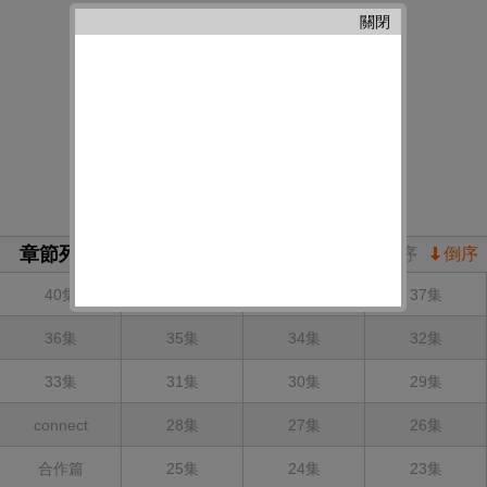
還強迫小鷹參加。沒想到鄰人社不斷有奇怪的美少女加入……
關閉
章節列表
正序
倒序
40集
39集
38集
37集
36集
35集
34集
32集
33集
31集
30集
29集
connect
28集
27集
26集
合作篇
25集
24集
23集