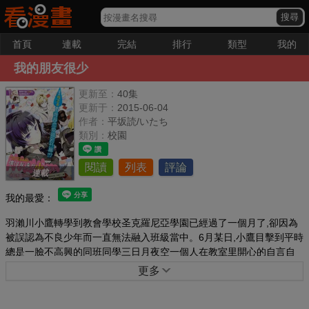
首頁
連載
完結
排行
類型
我的
我的朋友很少
更新至：
40集
更新于：
2015-06-04
作者：
平坂読/いたち
類別：
校園
閱讀
列表
評論
連載
我的最愛：
羽瀨川小鷹轉學到教會學校圣克羅尼亞學園已經過了一個月了,卻因為
被誤認為不良少年而一直無法融入班級當中。6月某日,小鷹目擊到平時
總是一臉不高興的同班同學三日月夜空一個人在教室里開心的自言自
語。夜空辯解說自己是在和空想好友聊天,談著談著就談到到底要怎樣
更多
才能交到朋友。小鷹提到只要加入社團就好,夜空最初因為錯過加入時
期而反對,但后來想到只要自己成立社團就好,變成立了鄰人社這個社團,